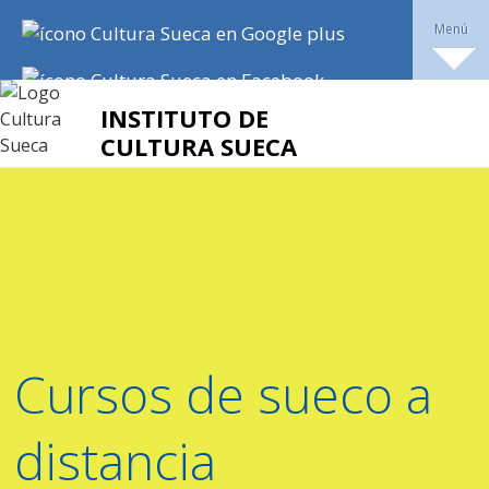
Menú
INSTITUTO DE
CULTURA SUECA
Dirección:
Miranda 5710,
Ciudad Autónoma de Buenos
Aires
Más de 30 años enseñando sueco a los argentinos
Teléfono / Whatsapp:
(+54 9 11) 30 85 39 07.
Cursos de sueco a
distancia